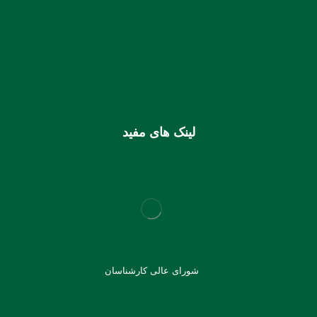
استان هرمزگان
0106355925003
شماره شبا
IR810170000000106355925003
شماره کارت (ملی) کانون
6037997599715118
لینک های مفید
شورای عالی کارشناسان