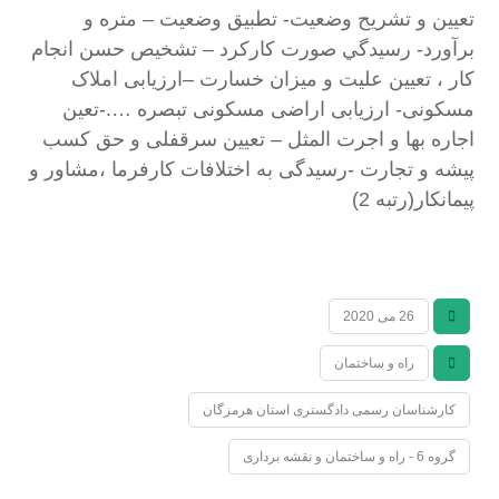
تعيين و تشريح وضعيت- تطبيق وضعيت – متره و
برآورد- رسيدگي صورت كاركرد – تشخيص حسن انجام
كار ، تعيين عليت و ميزان خسارت –ارزیابی املاک
مسکونی- ارزیابی اراضی مسکونی تبصره ….-تعین
اجاره بها و اجرت المثل – تعیین سرقفلی و حق کسب
پیشه و تجارت -رسیدگی به اختلافات کارفرما ،مشاور و
پیمانکار(رتبه 2)
26 می 2020
راه و ساختمان
کارشناسان رسمی دادگستری استان هرمزگان
گروه 6 - راه و ساختمان و نقشه برداری