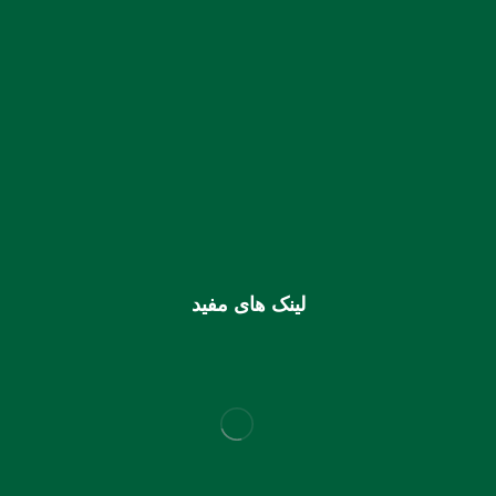
شماره حساب بانک ملی بنام کانون کارشناسان رسمی دادگستری
استان هرمزگان
0106355925003
شماره شبا
IR810170000000106355925003
شماره کارت (ملی) کانون
6037997599715118
لینک های مفید