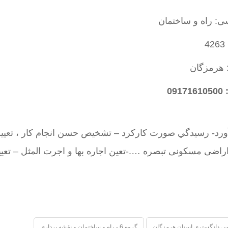
ی: راه و ساختمان
4
: هرمزگان
09
آورد- رسيدگي صورت كاركرد – تشخيص حسن انجام كار ، تعيي
راضی مسکونی تبصره ….-تعین اجاره بها و اجرت المثل – تعی
ی دادگستری استان هرمزگان
گروه 6 - راه و ساختمان و نقشه برداری