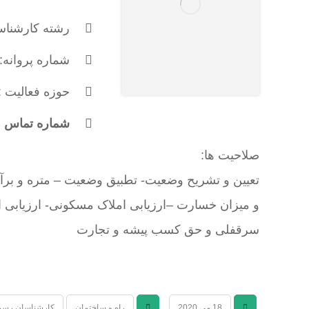
رشته کارشناس
شماره پروانه: 263
حوزه فعالیت 
شماره تماس : 171610500
صلاحیت ها:
تعيين و تشريح وضعيت- تطبيق وضعيت – متره و بر
و ميزان خسارت –ارزیابی املاک مسکونی- ارزیابی ا
سرقفلی و حق کسب پیشه و تجارت
18 می 2020
راه و ساختمان
کارشناسان رسم