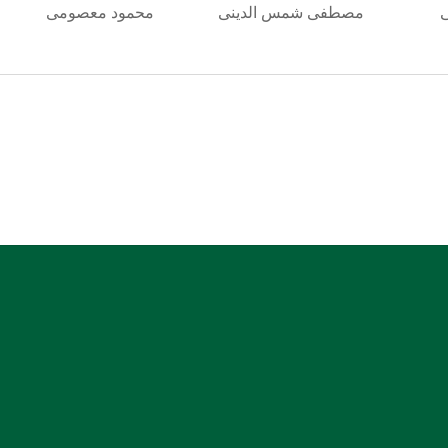
مصطفی شمس الدینی
محمود معصومی
شماره حساب بانک ملی بنام کانون کارشناسان رسمی
دادگستری استان هرمزگان
0106355925003
شماره شبا