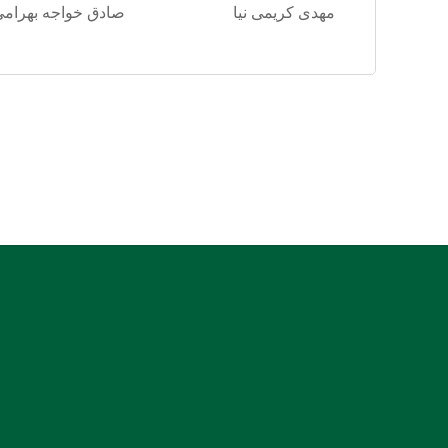
مهدی کریمی نیا
صادق خواجه بهرامی
:: نشانی: بندرعباس، جنب دادسرای عمومی و انقلاب، روبروی
بیمارستان شریعتی
:: کدپستی: 7914936899
:: ایمیل دفتر کانون کارشناسان هرمزگان