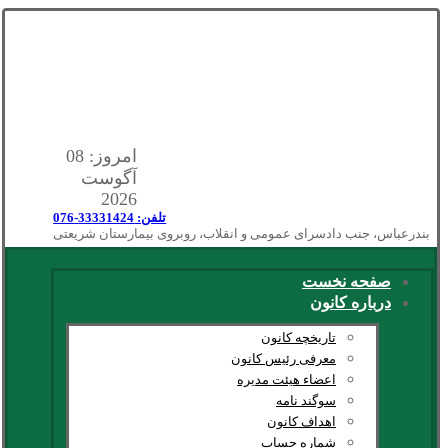
امروز: 08
آگوست
2026
تلفن: 33331424-076
بندرعباس، جنب دادسرای عمومی و انقلاب، روبروی بیمارستان شریعتی
صفحه نخست
درباره کانون
تاریخچه کانون
معرفی رئیس کانون
اعضاء هیئت مدیره
سوگند نامه
اهداف کانون
شماره حساب