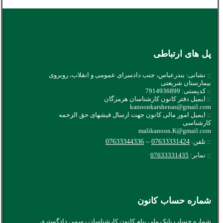
پل های ارتباطی
:: نشانی: بندرعباس، جنب دادسرای عمومی و انقلاب، روبروی
بیمارستان شریعتی
:: کدپستی: 7914936899
:: ایمیل دفتر کانون کارشناسان هرمزگان
kanoonkarshenas@gmail.com
:: ایمیل امور مالی کانون جهت ارسال فیشهای حق الزحمه
کارشناسی
malikanoon.K@gmail.com
:: تلفن:
07633331424
–
07633344336
:: نمابر:
07633331435
شماره حساب کانون
شماره حساب بانک ملی بنام کانون کارشناسان رسمی دادگستری