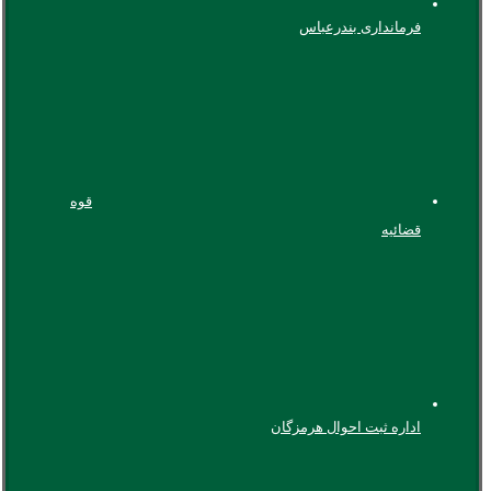
فرمانداری بندرعباس
قوه
قضائیه
اداره ثبت احوال هرمزگان