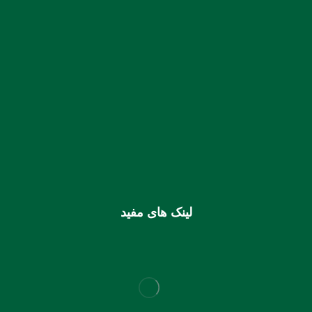
شماره حساب بانک ملی بنام کانون کارشناسان رسمی دادگستری
استان هرمزگان
0106355925003
شماره شبا
IR810170000000106355925003
شماره کارت (ملی) کانون
6037997599715118
لینک های مفید