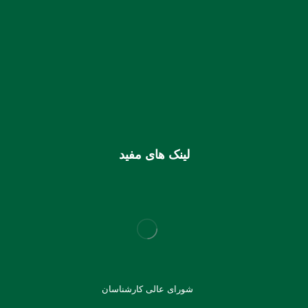
شماره حساب بانک ملی بنام کانون کارشناسان رسمی دادگستری
استان هرمزگان
0106355925003
شماره شبا
IR810170000000106355925003
شماره کارت (ملی) کانون
6037997599715118
لینک های مفید
شورای عالی کارشناسان