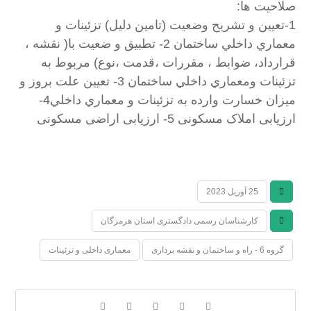
صلاحیت ها:
1-تعيين و تشريح وضعيت (تامين دليل) تزئينات و
معماري داخلي ساختمان 2- تطبيق و ضعيت با( نقشه ،
قرارداد، ضوابط ، مقررات ،قدمت ،نوع) مربوط به
تزئينات ومعماري داخلي ساختمان 3- تعيين علت بروز و
ميزان خسارت وارده به تزئينات و معماري داخلي4-
ارزیابی املاک مسکونی 5- ارزیابی اراضی مسکونی
25 آوریل 2023
کارشناسان رسمی دادگستری استان هرمزگان
گروه 6 - راه و ساختمان و نقشه برداری
معماری داخلی و تزئینات