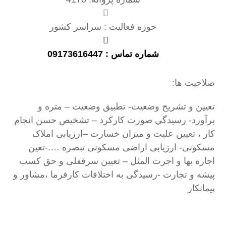
حوزه فعالیت : سراسر کشور
شماره تماس : 09173616447
صلاحیت ها:
تعيين و تشريح وضعيت- تطبيق وضعيت – متره و
برآورد- رسيدگي صورت كاركرد – تشخيص حسن انجام
كار ، تعيين عليت و ميزان خسارت –ارزیابی املاک
مسکونی- ارزیابی اراضی مسکونی تبصره ….-تعین
اجاره بها و اجرت المثل – تعیین سرقفلی و حق کسب
پیشه و تجارت -رسیدگی به اختلافات کارفرما ،مشاور و
پیمانکار