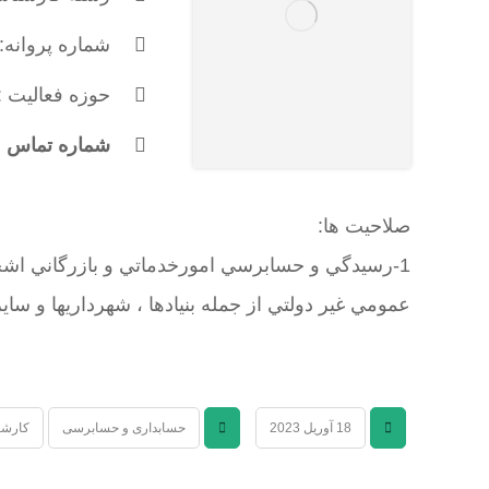
شماره پروانه: 485
حوزه فعالیت :
شماره تماس : 173614384
صلاحیت ها:
عمومي غير دولتي از جمله بنيادها ، شهرداريها و سا
18 آوریل 2023
حسابداری و حسابرسی
کارشن