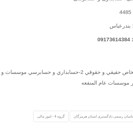
4
 بندرعباس
09
1-رسيدگي و حسابرسي امورخدماتي و بازرگاني اشخاص حقيقي و حقوقي 2-حسابداري و حسابرسي 
ير موسسات عام المنفعه
اسان رسمی دادگستری استان هرمزگان
گروه 4 - امور مالی