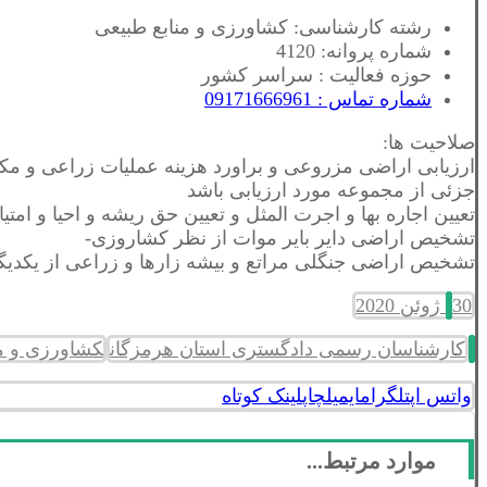
رشته کارشناسی: کشاورزی و منابع طبیعی
شماره پروانه: 4120
حوزه فعالیت : سراسر کشور
شماره تماس : 09171666961
صلاحیت ها:
ارزیابی اراضی مزروعی و براورد هزینه عملیات زراعی و مکا
جزئی از مجموعه مورد ارزیابی باشد
تعیین اجاره بها و اجرت المثل و تعیین حق ریشه و احیا و 
تشخیص اراضی دایر بایر موات از نظر کشاروزی-
تشخیص اراضی جنگلی مراتع و بیشه زارها و زراعی از یکدیگر 
30 ژوئن 2020
کارشناسان رسمی دادگستری استان هرمزگان
کشاورزی و من
واتس اپ
تلگرام
ایمیل
چاپ
لینک کوتاه
موارد مرتبط...