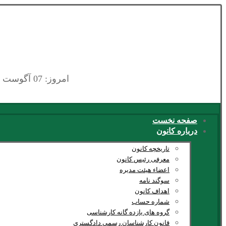
امروز: 07 آگوست 2026
صفحه نخست
درباره کانون
تاریخچه کانون
معرفی رئیس کانون
اعضاء هیئت مدیره
سوگند نامه
اهداف کانون
شماره حساب
گروه های یازده گانه کارشناسی
قانون کارشناسان رسمی دادگستری