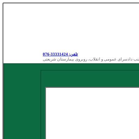
تلفن: 33331424-076
نب دادسرای عمومی و انقلاب، روبروی بیمارستان شریعتی