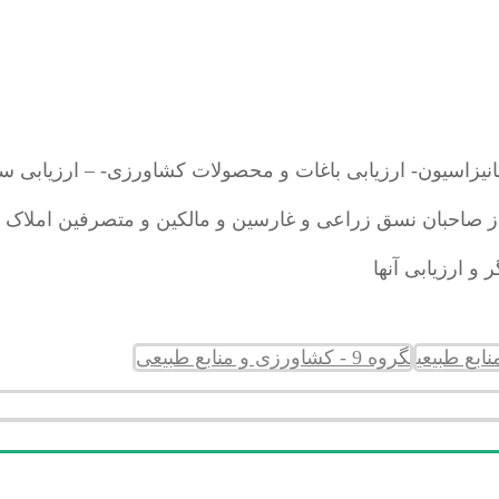
نیزاسیون- ارزیابی باغات و محصولات کشاورزی- – ارزیابی س
امتیاز صاحبان نسق زراعی و غارسین و مالکین و متصرفین املا
و ارزیابی آنها
ابع طبیعی
گروه 9 - کشاورزی و منابع طبیعی