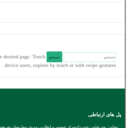
جستجو
he desired page. Touch
برای:
device users, explore by touch or with swipe gestures.
پل های ارتباطی
:: نشانی: بندرعباس، جنب دادسرای عمومی و انقلاب، روبروی بیمارستان شریعتی