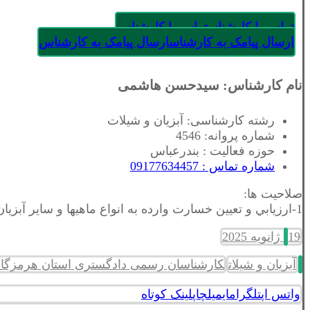
تماس با کارشناس
تماس با کارشناس
ارسال پیامک به کارشناس
ارسال پیامک به کارشناس
نام کارشناس: سیدحسن هاشمی
رشته کارشناسی: آبزیان و شیلات
شماره پروانه: 4546
حوزه فعالیت : بندرعباس
شماره تماس : 09177634457
صلاحیت ها:
1-ارزيابي و تعيين خسارت وارده به انواع ماهيها و ساير آبزيان2-ارزيابي و تعيين خسارت وارده به وسايل و تجهيزات متعارف پرورش و صيد ماهيها و ساير آبزيان
19 ژانویه 2025
آبزیان و شیلات
کارشناسان رسمی دادگستری استان هرمزگان
واتس اپ
تلگرام
ایمیل
چاپ
لینک کوتاه