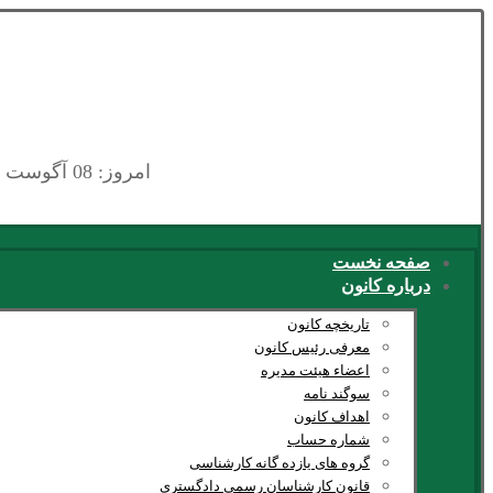
امروز: 08 آگوست 2026
صفحه نخست
درباره کانون
تاریخچه کانون
معرفی رئیس کانون
اعضاء هیئت مدیره
سوگند نامه
اهداف کانون
شماره حساب
گروه های یازده گانه کارشناسی
قانون کارشناسان رسمی دادگستری