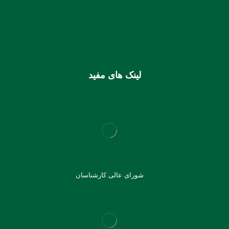
شماره شبا
IR810170000000106355925003
شماره کارت (ملی) کانون
6037997599715118
لینک های مفید
شورای عالی کارشناسان