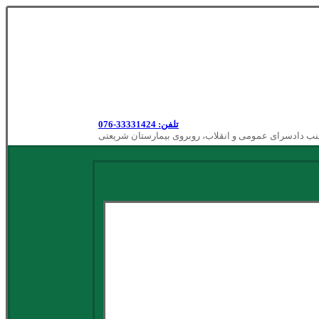
تلفن: 33331424-076
نب دادسرای عمومی و انقلاب، روبروی بیمارستان شریعتی