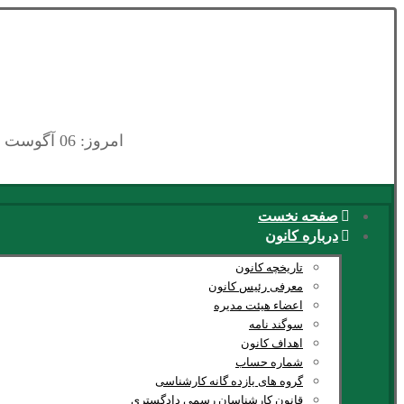
امروز: 06 آگوست 2026
صفحه نخست
درباره کانون
تاریخچه کانون
معرفی رئیس کانون
اعضاء هیئت مدیره
سوگند نامه
اهداف کانون
شماره حساب
گروه های یازده گانه کارشناسی
قانون کارشناسان رسمی دادگستری