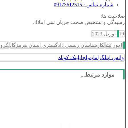
شماره تماس : 09173612515
صلاحیت ها:
رسيدگي و تشخيص صحت جريان ثبتي املاك
19 آوریل 2023
امور ثبتی
کارشناسان رسمی دادگستری استان هرمزگان
گروه 6 - راه و ساختمان و ن
واتس اپ
تلگرام
ایمیل
چاپ
لینک کوتاه
موارد مرتبط...