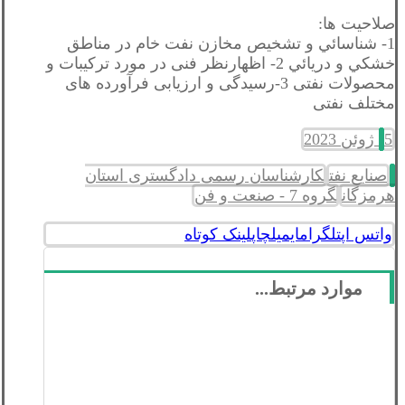
صلاحیت ها:
1- شناسائي و تشخيص مخازن نفت خام در مناطق
خشكي و دريائي 2- اظهارنظر فنی در مورد ترکیبات و
محصولات نفتی 3-رسیدگی و ارزیابی فرآورده های
مختلف نفتی
5 ژوئن 2023
صنایع نفت
کارشناسان رسمی دادگستری استان
هرمزگان
گروه 7 - صنعت و فن
واتس اپ
تلگرام
ایمیل
چاپ
لینک کوتاه
موارد مرتبط...