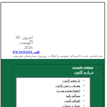
امروز: 06
آگوست
2026
تلفن: 33331424-076
بندرعباس، جنب دادسرای عمومی و انقلاب، روبروی بیمارستان شریعتی
صفحه نخست
درباره کانون
تاریخچه کانون
معرفی رئیس کانون
اعضاء هیئت مدیره
سوگند نامه
اهداف کانون
شماره حساب