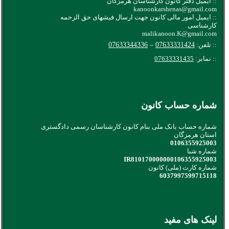
:: ایمیل دفتر کانون کارشناسان هرمزگان
kanoonkarshenas@gmail.com
:: ایمیل امور مالی کانون جهت ارسال فیشهای حق الزحمه
کارشناسی
malikanoon.K@gmail.com
:: تلفن:
07633331424
–
07633344336
:: نمابر:
07633331435
شماره حساب کانون
شماره حساب بانک ملی بنام کانون کارشناسان رسمی دادگستری
استان هرمزگان
0106355925003
شماره شبا
IR810170000000106355925003
شماره کارت (ملی) کانون
6037997599715118
لینک های مفید