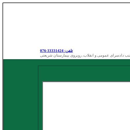
تلفن: 33331424-076
نب دادسرای عمومی و انقلاب، روبروی بیمارستان شریعتی