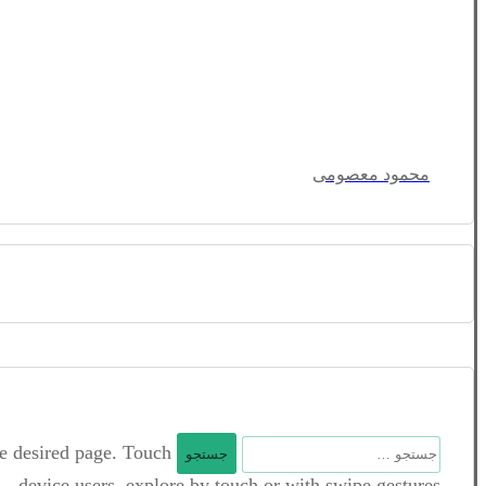
محمود معصومی
جستجو
he desired page. Touch
برای:
device users, explore by touch or with swipe gestures.