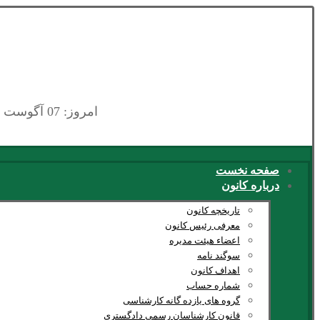
امروز: 07 آگوست 2026
صفحه نخست
درباره کانون
تاریخچه کانون
معرفی رئیس کانون
اعضاء هیئت مدیره
سوگند نامه
اهداف کانون
شماره حساب
گروه های یازده گانه کارشناسی
قانون کارشناسان رسمی دادگستری