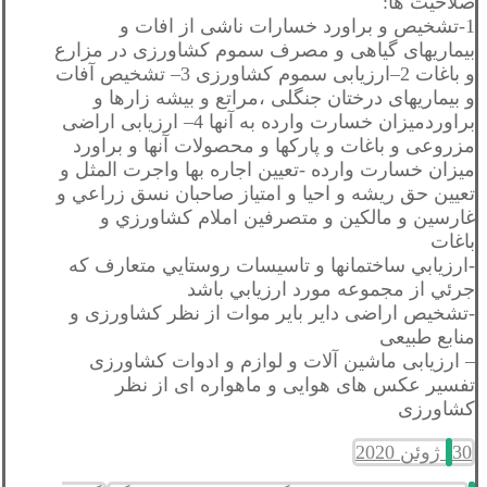
صلاحیت ها:
1-تشخیص و براورد خسارات ناشی از افات و
بیماریهای گیاهی و مصرف سموم کشاورزی در مزارع
و باغات 2–ارزیابی سموم کشاورزی 3– تشخیص آفات
و بیماریهای درختان جنگلی ،مراتع و بیشه زارها و
براوردمیزان خسارت وارده به آنها 4– ارزیابی اراضی
مزروعی و باغات و پارکها و محصولات آنها و براورد
میزان خسارت وارده -تعيين اجاره بها واجرت المثل و
تعيين حق ريشه و احيا و امتياز صاحبان نسق زراعي و
غارسين و مالكين و متصرفين املام كشاورزي و
باغات
-ارزيابي ساختمانها و تاسيسات روستايي متعارف كه
جرئي از مجموعه مورد ارزيابي باشد
-تشخیص اراضی دایر بایر موات از نظر کشاورزی و
منابع طبیعی
– ارزیابی ماشین آلات و لوازم و ادوات کشاورزی
تفسیر عکس های هوایی و ماهواره ای از نظر
کشاورزی
30 ژوئن 2020