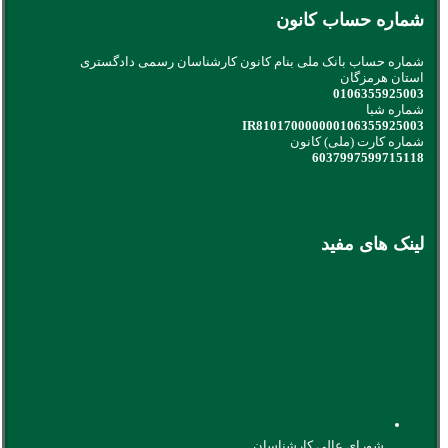
شماره حساب کانون
شماره حساب بانک ملی بنام کانون کارشناسان رسمی دادگستری
استان هرمزگان
0106355925003
شماره شبا
IR810170000000106355925003
شماره کارت (ملی) کانون
6037997599715118
لینک های مفید
شورای عالی کارشناسان