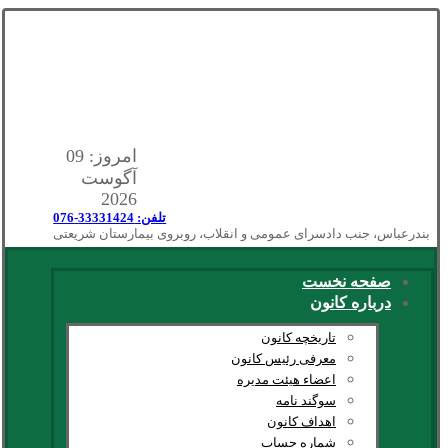
امروز: 09
آگوست
2026
تلفن: 33331424-076
بندرعباس، جنب دادسرای عمومی و انقلاب، روبروی بیمارستان شریعتی
صفحه نخست
درباره کانون
تاریخچه کانون
معرفی رئیس کانون
اعضاء هیئت مدیره
سوگند نامه
اهداف کانون
شماره حساب