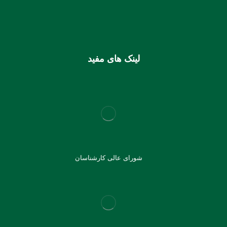
شماره کارت (ملی) کانون
6037997599715118
لینک های مفید
شورای عالی کارشناسان