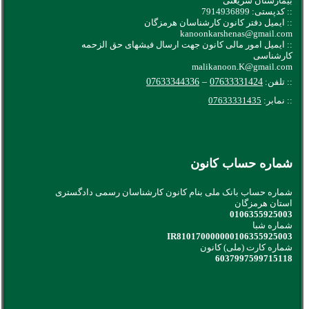
بیمارستان شریعتی
:: کدپستی: 7914936899
:: ایمیل دفتر کانون کارشناسان هرمزگان
kanoonkarshenas@gmail.com
:: ایمیل امور مالی کانون جهت ارسال فیشهای حق الزحمه
کارشناسی
malikanoon.K@gmail.com
:: تلفن:
07633331424
–
07633344336
:: نمابر:
07633331435
شماره حساب کانون
شماره حساب بانک ملی بنام کانون کارشناسان رسمی دادگستری
استان هرمزگان
0106355925003
شماره شبا
IR810170000000106355925003
شماره کارت (ملی) کانون
6037997599715118