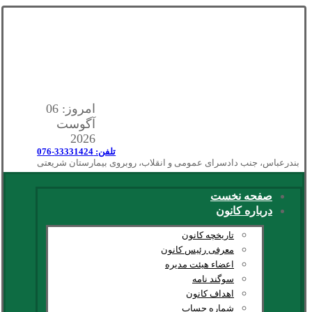
امروز: 06
آگوست
2026
تلفن: 33331424-076
بندرعباس، جنب دادسرای عمومی و انقلاب، روبروی بیمارستان شریعتی
صفحه نخست
درباره کانون
تاریخچه کانون
معرفی رئیس کانون
اعضاء هیئت مدیره
سوگند نامه
اهداف کانون
شماره حساب