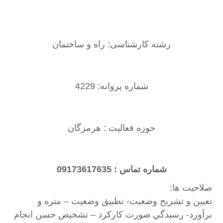
رشته کارشناسی: راه و ساختمان
شماره پروانه: 4229
حوزه فعالیت : هرمزگان
شماره تماس : 09173617635
صلاحیت ها:
تعيين و تشريح وضعيت- تطبيق وضعيت – متره و
برآورد- رسيدگي صورت كاركرد – تشخيص حسن انجام