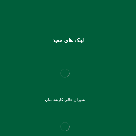
IR810170000000106355925003
شماره کارت (ملی) کانون
6037997599715118
لینک های مفید
شورای عالی کارشناسان