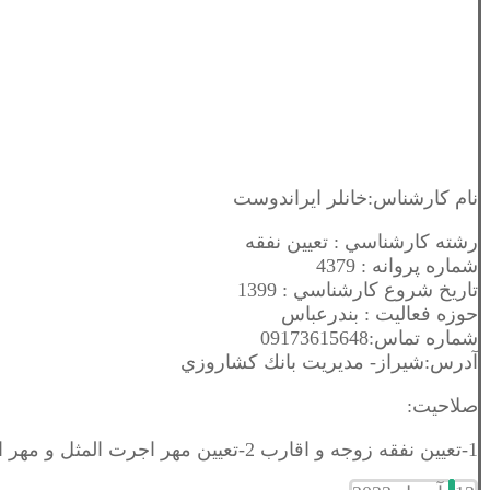
نام کارشناس:خانلر ایراندوست
رشته كارشناسي : تعیین نفقه
شماره پروانه : 4379
تاريخ شروع كارشناسي : 1399
حوزه فعاليت : بندرعباس
شماره تماس:09173615648
آدرس:شيراز- مديريت بانك كشاروزي
صلاحیت:
1-تعيين نفقه زوجه و اقارب 2-تعيين مهر اجرت المثل و مهر المتعه3- تعيين اجرت المثل زوجه