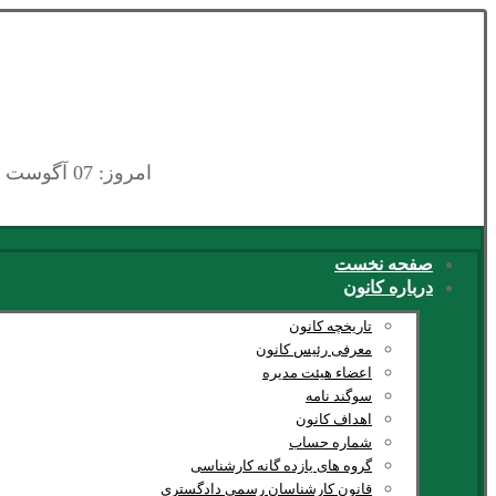
امروز: 07 آگوست 2026
صفحه نخست
درباره کانون
تاریخچه کانون
معرفی رئیس کانون
اعضاء هیئت مدیره
سوگند نامه
اهداف کانون
شماره حساب
گروه های یازده گانه کارشناسی
قانون کارشناسان رسمی دادگستری