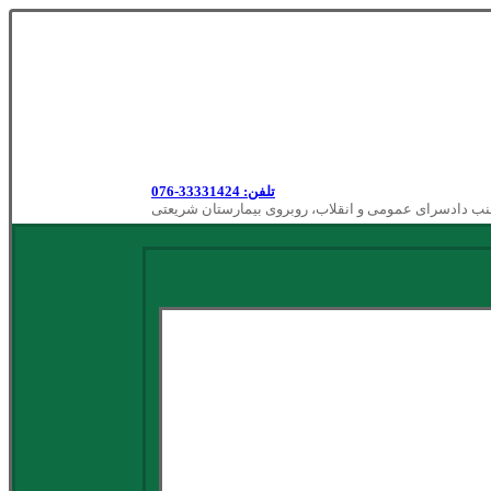
تلفن: 33331424-076
نب دادسرای عمومی و انقلاب، روبروی بیمارستان شریعتی