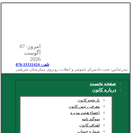
امروز: 07
آگوست
2026
تلفن: 33331424-076
بندرعباس، جنب دادسرای عمومی و انقلاب، روبروی بیمارستان شریعتی
صفحه نخست
درباره کانون
تاریخچه کانون
معرفی رئیس کانون
اعضاء هیئت مدیره
سوگند نامه
اهداف کانون
شماره حساب