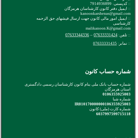
:: کدپستی: 7914936899
:: ایمیل دفتر کانون کارشناسان هرمزگان
kanoonkarshenas@gmail.com
:: ایمیل امور مالی کانون جهت ارسال فیشهای حق الزحمه
کارشناسی
malikanoon.K@gmail.com
:: تلفن:
07633331424
–
07633344336
:: نمابر:
07633331435
شماره حساب کانون
شماره حساب بانک ملی بنام کانون کارشناسان رسمی دادگستری
استان هرمزگان
0106355925003
شماره شبا
IR810170000000106355925003
شماره کارت (ملی) کانون
6037997599715118