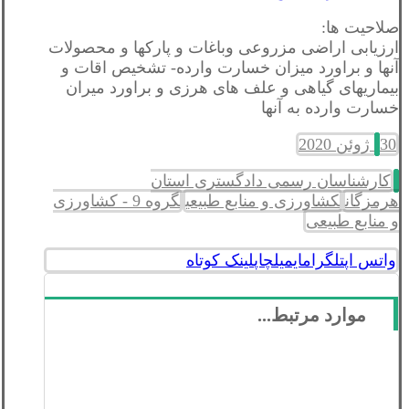
صلاحیت ها:
ارزیابی اراضی مزروعی وباغات و پارکها و محصولات
آنها و براورد میزان خسارت وارده- تشخیص اقات و
بیماریهای گیاهی و علف های هرزی و براورد میران
خسارت وارده به آنها
30 ژوئن 2020
کارشناسان رسمی دادگستری استان
هرمزگان
کشاورزی و منابع طبیعی
گروه 9 - کشاورزی
و منابع طبیعی
واتس اپ
تلگرام
ایمیل
چاپ
لینک کوتاه
موارد مرتبط...