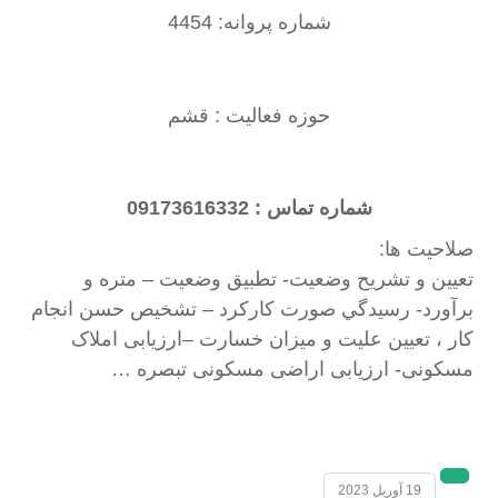
شماره پروانه: 4454
حوزه فعالیت : قشم
شماره تماس : 09173616332
صلاحیت ها:
تعيين و تشريح وضعيت- تطبيق وضعيت – متره و
برآورد- رسيدگي صورت كاركرد – تشخيص حسن انجام
كار ، تعيين عليت و ميزان خسارت –ارزیابی املاک
مسکونی- ارزیابی اراضی مسکونی تبصره …
19 آوریل 2023