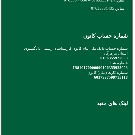
:: تلفن:
07633331424
–
07633344336
:: نمابر:
07633331435
شماره حساب کانون
شماره حساب بانک ملی بنام کانون کارشناسان رسمی دادگستری
استان هرمزگان
0106355925003
شماره شبا
IR810170000000106355925003
شماره کارت (ملی) کانون
6037997599715118
لینک های مفید