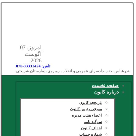
امروز: 07
آگوست
2026
تلفن: 33331424-076
بندرعباس، جنب دادسرای عمومی و انقلاب، روبروی بیمارستان شریعتی
صفحه نخست
درباره کانون
تاریخچه کانون
معرفی رئیس کانون
اعضاء هیئت مدیره
سوگند نامه
اهداف کانون
شماره حساب