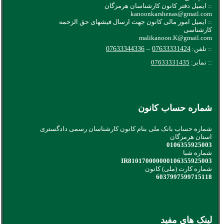
:: ایمیل دفتر کانون کارشناسان هرمزگان
kanoonkarshenas@gmail.com
:: ایمیل امور مالی کانون جهت ارسال فیشهای حق الزحمه
کارشناسی
malikanoon.K@gmail.com
:: تلفن:
07633331424
–
07633344336
:: نمابر:
07633331435
شماره حساب کانون
شماره حساب بانک ملی بنام کانون کارشناسان رسمی دادگستری
استان هرمزگان
0106355925003
شماره شبا
IR810170000000106355925003
شماره کارت (ملی) کانون
6037997599715118
لینک های مفید