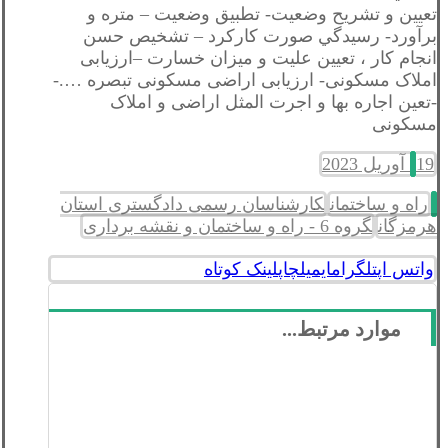
تعيين و تشريح وضعيت- تطبيق وضعيت – متره و
برآورد- رسيدگي صورت كاركرد – تشخيص حسن
انجام كار ، تعيين عليت و ميزان خسارت –ارزیابی
املاک مسکونی- ارزیابی اراضی مسکونی تبصره ….-
-تعین اجاره بها و اجرت المثل اراضی و املاک
مسکونی
19 آوریل 2023
راه و ساختمان
کارشناسان رسمی دادگستری استان
هرمزگان
گروه 6 - راه و ساختمان و نقشه برداری
واتس اپ
تلگرام
ایمیل
چاپ
لینک کوتاه
موارد مرتبط...