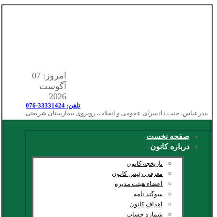
امروز: 07
آگوست
2026
تلفن: 33331424-076
بندرعباس، جنب دادسرای عمومی و انقلاب، روبروی بیمارستان شریعتی
صفحه نخست
درباره کانون
تاریخچه کانون
معرفی رئیس کانون
اعضاء هیئت مدیره
سوگند نامه
اهداف کانون
شماره حساب