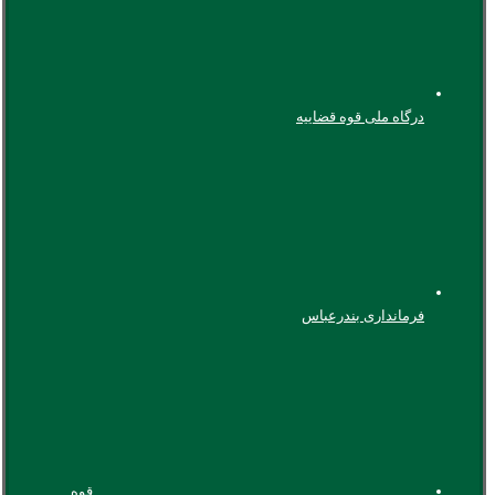
درگاه ملی قوه قضاییه
فرمانداری بندرعباس
قوه