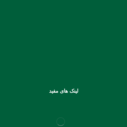
شماره حساب بانک ملی بنام کانون کارشناسان رسمی دادگستری
استان هرمزگان
0106355925003
شماره شبا
IR810170000000106355925003
شماره کارت (ملی) کانون
6037997599715118
لینک های مفید