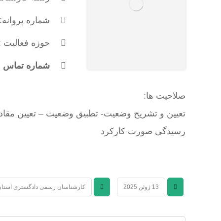
شماره پروانه: 620
حوزه فعالیت 
شماره تماس : 177646497
صلاحیت ها:
تعیین و تشریح وضعیت- تطبیق وضعیت – تعیین مقادیر 
رسیدگی صورت کارکرد
13 ژوئن 2025
کارشناسان رسمی دادگستری استان