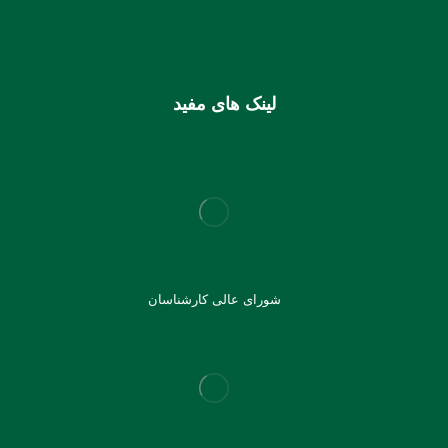
شماره کارت (ملی) کانون
6037997599715118
لینک های مفید
شورای عالی کارشناسان