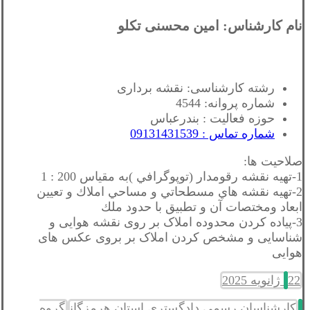
نام کارشناس: امین محسنی تکلو
رشته کارشناسی: نقشه برداری
شماره پروانه: 4544
حوزه فعالیت : بندرعباس
شماره تماس : 09131431539
صلاحیت ها:
1-تهيه نقشه رقومدار (توپوگرافي )به مقياس 200 : 1
2-تهيه نقشه هاي مسطحاتي و مساحي املاك و تعيين
ابعاد ومختصات آن و تطبيق با حدود ملك
3-پیاده کردن محدوده املاک بر روی نقشه هوایی و
شناسایی و مشخص کردن املاک بر بروی عکس های
هوایی
22 ژانویه 2025
کارشناسان رسمی دادگستری استان هرمزگان
گروه