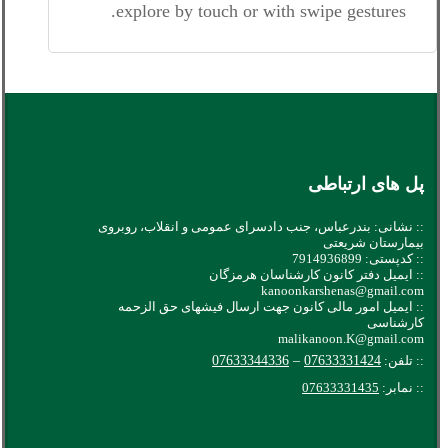
explore by touch or with swipe gestures.
پل های ارتباطی
:: نشانی: بندرعباس، جنب دادسرای عمومی و انقلاب، روبروی
بیمارستان شریعتی
:: کدپستی: 7914936899
:: ایمیل دفتر کانون کارشناسان هرمزگان
kanoonkarshenas@gmail.com
:: ایمیل امور مالی کانون جهت ارسال فیشهای حق الزحمه
کارشناسی
malikanoon.K@gmail.com
:: تلفن:
07633331424
–
07633344336
:: نمابر:
07633331435