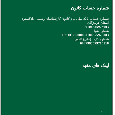
شماره حساب کانون
شماره حساب بانک ملی بنام کانون کارشناسان رسمی دادگستری
استان هرمزگان
0106355925003
شماره شبا
IR810170000000106355925003
شماره کارت (ملی) کانون
6037997599715118
لینک های مفید