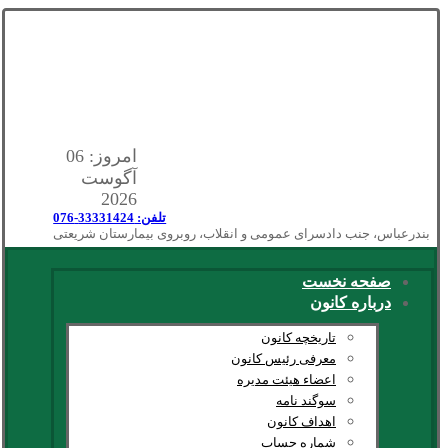
امروز: 06
آگوست
2026
تلفن: 33331424-076
بندرعباس، جنب دادسرای عمومی و انقلاب، روبروی بیمارستان شریعتی
صفحه نخست
درباره کانون
تاریخچه کانون
معرفی رئیس کانون
اعضاء هیئت مدیره
سوگند نامه
اهداف کانون
شماره حساب