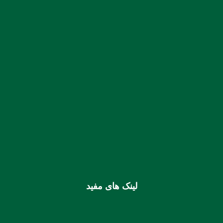
malikanoon.K@gmail.com
07633344336
–
07633331424
:: تلفن:
:: نمابر:
07633331435
شماره حساب بانک ملی بنام کانون کارشناسان رسمی دادگستری
استان هرمزگان
0106355925003
شماره شبا
IR810170000000106355925003
شماره کارت (ملی) کانون
6037997599715118
لینک های مفید