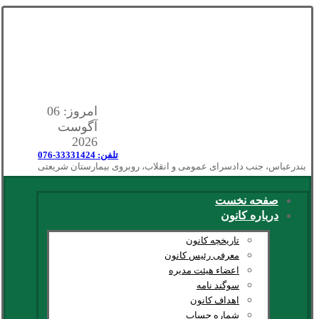
امروز: 06
آگوست
2026
تلفن: 33331424-076
بندرعباس، جنب دادسرای عمومی و انقلاب، روبروی بیمارستان شریعتی
صفحه نخست
درباره کانون
تاریخچه کانون
معرفی رئیس کانون
اعضاء هیئت مدیره
سوگند نامه
اهداف کانون
شماره حساب