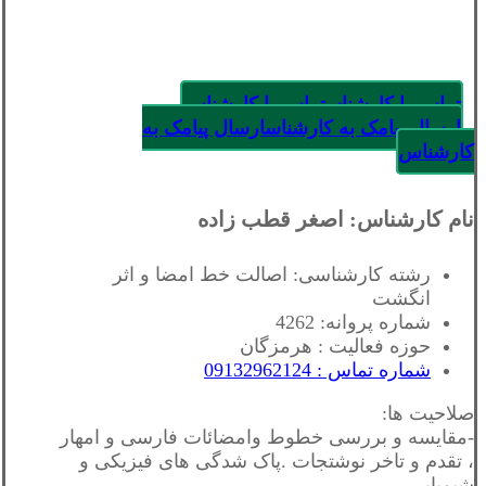
تماس با کارشناس
تماس با کارشناس
ارسال پیامک به کارشناس
ارسال پیامک به
کارشناس
نام کارشناس: اصغر قطب زاده
رشته کارشناسی: اصالت خط امضا و اثر
انگشت
شماره پروانه: 4262
حوزه فعالیت : هرمزگان
شماره تماس : 09132962124
صلاحیت ها:
-مقایسه و بررسی خطوط وامضائات فارسی و امهار
، تقدم و تاخر نوشتجات .پاک شدگی های فیزیکی و
شیمیایی