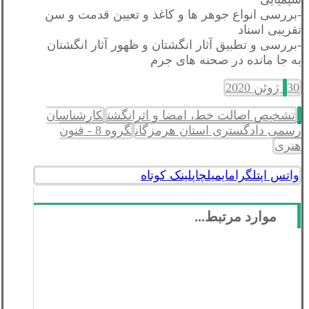
-بررسی انواع جوهر ها و کاغذ و تعیین قدمت و سن
تقریبی اسناد
-بررسی و تطبیق آثار انگشتان و ظهور آثار انگشتان
به جا مانده در صحنه های جرم
30 ژوئن 2020
تشخیص اصالت خط، امضا و اثرانگشت
کارشناسان
رسمی دادگستری استان هرمزگان
گروه 8 - فنون
هنری
واتس اپ
تلگرام
ایمیل
چاپ
لینک کوتاه
موارد مرتبط...