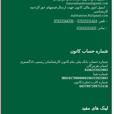
kanoonkarshenas@gmail.com
:: ایمیل امور مالی کانون جهت ارسال فیشهای حق الزحمه
کارشناسی
malikanoon.K@gmail.com
:: تلفن:
07633331424
–
07633344336
:: نمابر:
07633331435
شماره حساب کانون
شماره حساب بانک ملی بنام کانون کارشناسان رسمی دادگستری
استان هرمزگان
0106355925003
شماره شبا
IR810170000000106355925003
شماره کارت (ملی) کانون
6037997599715118
لینک های مفید