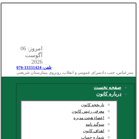
امروز: 06
آگوست
2026
تلفن: 33331424-076
بندرعباس، جنب دادسرای عمومی و انقلاب، روبروی بیمارستان شریعتی
صفحه نخست
درباره کانون
تاریخچه کانون
معرفی رئیس کانون
اعضاء هیئت مدیره
سوگند نامه
اهداف کانون
شماره حساب