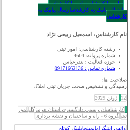
تماس با کارشناس
تماس با کارشناس
ارسال پیامک به کارشناس
ارسال پیامک به
کارشناس
نام کارشناس: اسمعیل ربیعی نژاد
رشته کارشناسی: امور ثبتی
شماره پروانه: 4604
حوزه فعالیت : بندرعباس
شماره تماس : 09171662136
صلاحیت ها:
رسیدگی و تشخیص صحت جریان ثبتی املاک
12 ژوئن 2025
کارشناسان رسمی دادگستری استان هرمزگان
امور
ثبتی
گروه 6 - راه و ساختمان و نقشه برداری
واتس اپ
تلگرام
ایمیل
چاپ
لینک کوتاه