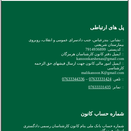
پل های ارتباطی
:: نشانی: بندرعباس، جنب دادسرای عمومی و انقلاب، روبروی
بیمارستان شریعتی
:: کدپستی: 7914936899
:: ایمیل دفتر کانون کارشناسان هرمزگان
kanoonkarshenas@gmail.com
:: ایمیل امور مالی کانون جهت ارسال فیشهای حق الزحمه
کارشناسی
malikanoon.K@gmail.com
:: تلفن:
07633331424
–
07633344336
:: نمابر:
07633331435
شماره حساب کانون
شماره حساب بانک ملی بنام کانون کارشناسان رسمی دادگستری
استان هرمزگان