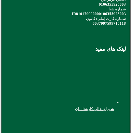
0106355925003
شماره شبا
IR810170000000106355925003
شماره کارت (ملی) کانون
6037997599715118
لینک های مفید
شورای عالی کارشناسان