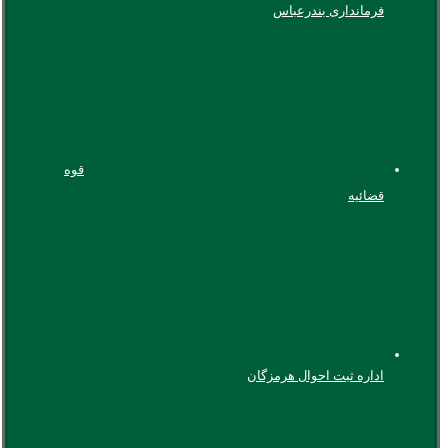
فرمانداری بندرعباس
قوه
قضائیه
اداره ثبت احوال هرمزگان