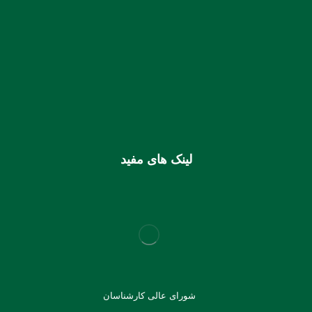
شماره حساب بانک ملی بنام کانون کارشناسان رسمی دادگستری
استان هرمزگان
0106355925003
شماره شبا
IR810170000000106355925003
شماره کارت (ملی) کانون
6037997599715118
لینک های مفید
شورای عالی کارشناسان