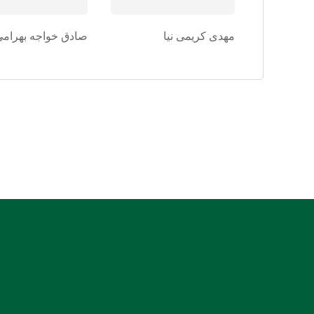
مهدی کریمی نیا
صادق خواجه بهرامی
:: نشانی: بندرعباس، جنب دادسرای عمومی و انقلاب، روبروی
بیمارستان شریعتی