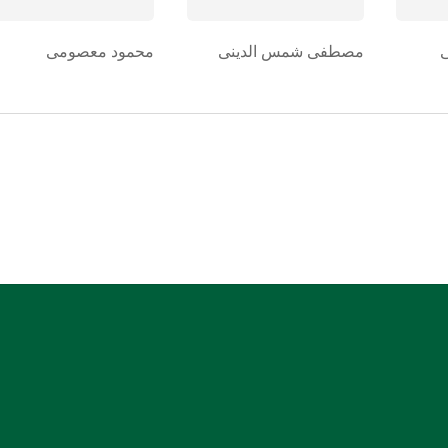
مصطفی شمس الدینی
محمود معصومی
شماره حساب بانک ملی بنام کانون کارشناسان رسمی
دادگستری استان هرمزگان