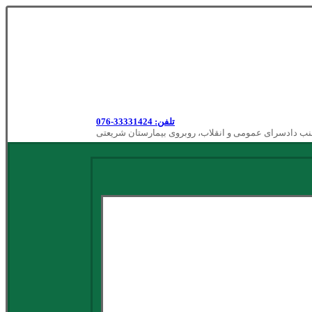
تلفن: 33331424-076
نب دادسرای عمومی و انقلاب، روبروی بیمارستان شریعتی