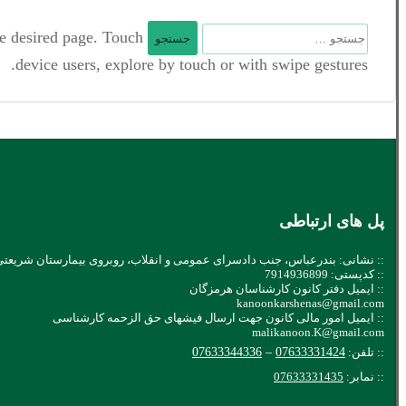
جستجو
he desired page. Touch
برای:
device users, explore by touch or with swipe gestures.
پل های ارتباطی
:: نشانی: بندرعباس، جنب دادسرای عمومی و انقلاب، روبروی بیمارستان شریعتی
:: کدپستی: 7914936899
:: ایمیل دفتر کانون کارشناسان هرمزگان
kanoonkarshenas@gmail.com
:: ایمیل امور مالی کانون جهت ارسال فیشهای حق الزحمه کارشناسی
malikanoon.K@gmail.com
:: تلفن:
07633331424
–
07633344336
:: نمابر:
07633331435