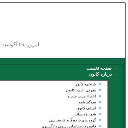
امروز: 06 آگوست 2026
صفحه نخست
درباره کانون
تاریخچه کانون
معرفی رئیس کانون
اعضاء هیئت مدیره
سوگند نامه
اهداف کانون
شماره حساب
گروه های یازده گانه کارشناسی
قانون کارشناسان رسمی دادگستری