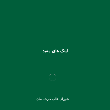
شماره حساب بانک ملی بنام کانون کارشناسان رسمی دادگستری
استان هرمزگان
0106355925003
شماره شبا
IR810170000000106355925003
شماره کارت (ملی) کانون
6037997599715118
لینک های مفید
شورای عالی کارشناسان