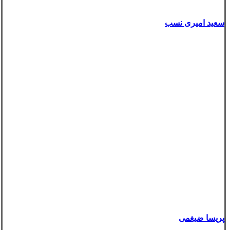
سعید امیری نسب
پریسا ضیغمی