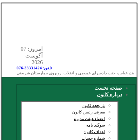
امروز: 07
آگوست
2026
تلفن: 33331424-076
بندرعباس، جنب دادسرای عمومی و انقلاب، روبروی بیمارستان شریعتی
صفحه نخست
درباره کانون
تاریخچه کانون
معرفی رئیس کانون
اعضاء هیئت مدیره
سوگند نامه
اهداف کانون
شماره حساب