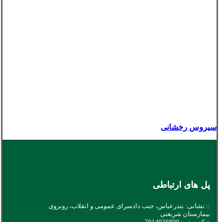
سیروس رخشانی
پل های ارتباطی
:: نشانی: بندرعباس، جنب دادسرای عمومی و انقلاب، روبروی
بیمارستان شریعتی
:: کدپستی: 7914936899