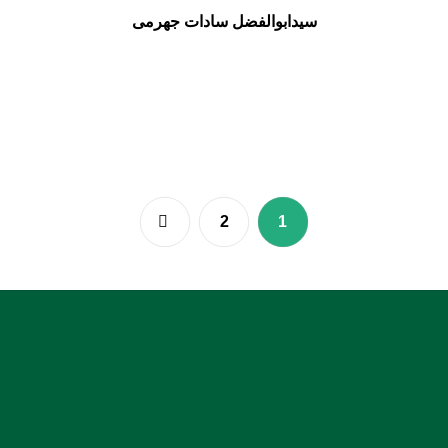
سیدابوالفضل سادات جهرمی
2
1
:: نشانی: بندرعباس، جنب دادسرای عمومی و انقلاب، روبروی
بیمارستان شریعتی
:: کدپستی: 7914936899