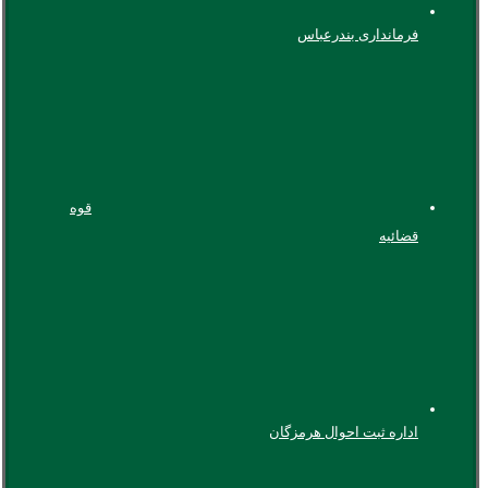
فرمانداری بندرعباس
قوه
قضائیه
اداره ثبت احوال هرمزگان