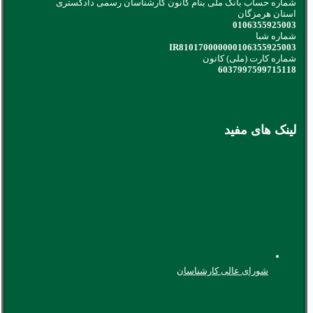
شماره حساب بانک ملی بنام کانون کارشناسان رسمی دادگستری
استان هرمزگان
0106355925003
شماره شبا
IR810170000000106355925003
شماره کارت (ملی) کانون
6037997599715118
لینک های مفید
شورای عالی کارشناسان