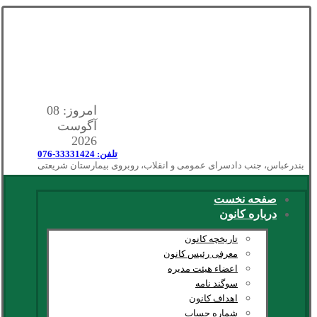
امروز: 08
آگوست
2026
تلفن: 33331424-076
بندرعباس، جنب دادسرای عمومی و انقلاب، روبروی بیمارستان شریعتی
صفحه نخست
درباره کانون
تاریخچه کانون
معرفی رئیس کانون
اعضاء هیئت مدیره
سوگند نامه
اهداف کانون
شماره حساب