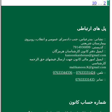
1
2
…
10
صفحه‌بندی
نوشته‌ها
پل های ارتباطی
:: نشانی: بندرعباس، جنب دادسرای عمومی و انقلاب، روبروی
بیمارستان شریعتی
:: کدپستی: 7914936899
:: ایمیل دفتر کانون کارشناسان هرمزگان
kanoonkarshenas@gmail.com
:: ایمیل امور مالی کانون جهت ارسال فیشهای حق الزحمه
کارشناسی
malikanoon.K@gmail.com
:: تلفن:
07633331424
–
07633344336
:: نمابر:
07633331435
شماره حساب کانون