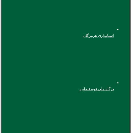
استانداری هرمزگان
درگاه ملی قوه قضاییه