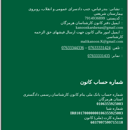
:: نشانی: بندرعباس، جنب دادسرای عمومی و انقلاب، روبروی
بیمارستان شریعتی
:: کدپستی: 7914936899
:: ایمیل دفتر کانون کارشناسان هرمزگان
kanoonkarshenas@gmail.com
:: ایمیل امور مالی کانون جهت ارسال فیشهای حق الزحمه
کارشناسی
malikanoon.K@gmail.com
:: تلفن:
07633331424
–
07633344336
:: نمابر:
07633331435
شماره حساب کانون
شماره حساب بانک ملی بنام کانون کارشناسان رسمی دادگستری
استان هرمزگان
0106355925003
شماره شبا
IR810170000000106355925003
شماره کارت (ملی) کانون
6037997599715118