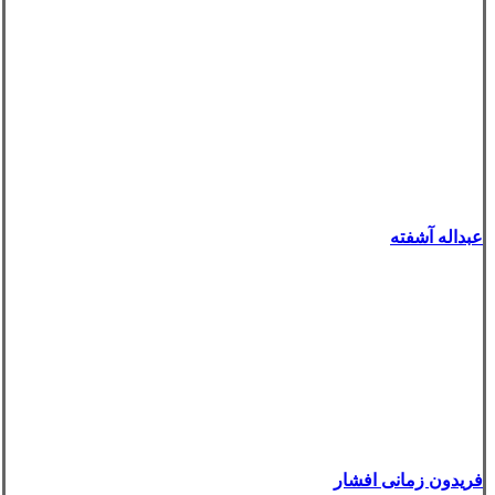
عبداله آشفته
فریدون زمانی افشار