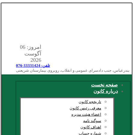
امروز: 06
آگوست
2026
تلفن: 33331424-076
بندرعباس، جنب دادسرای عمومی و انقلاب، روبروی بیمارستان شریعتی
صفحه نخست
درباره کانون
تاریخچه کانون
معرفی رئیس کانون
اعضاء هیئت مدیره
سوگند نامه
اهداف کانون
شماره حساب