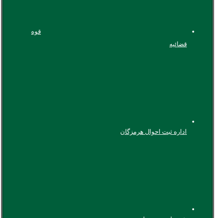
قوه
قضائیه
اداره ثبت احوال هرمزگان