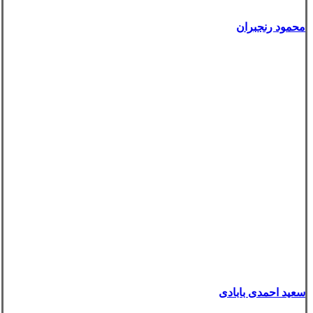
محمود رنجبران
سعید احمدی بابادی