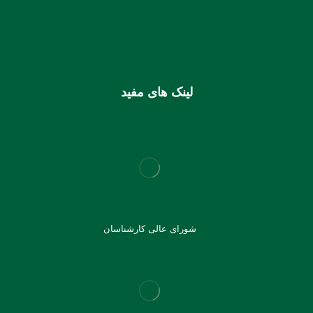
IR810170000000106355925003
شماره کارت (ملی) کانون
6037997599715118
لینک های مفید
شورای عالی کارشناسان