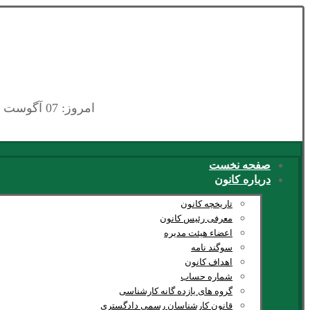
امروز: 07 آگوست 2026
صفحه نخست
درباره کانون
تاریخچه کانون
معرفی رئیس کانون
اعضاء هیئت مدیره
سوگند نامه
اهداف کانون
شماره حساب
گروه های یازده گانه کارشناسی
قانون کارشناسان رسمی دادگستری