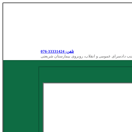
تلفن: 33331424-076
نب دادسرای عمومی و انقلاب، روبروی بیمارستان شریعتی