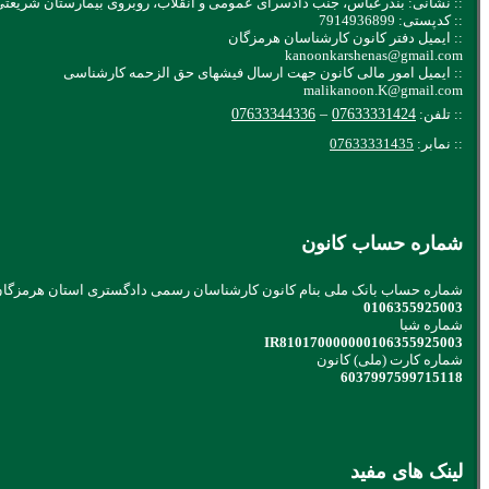
:: نشانی: بندرعباس، جنب دادسرای عمومی و انقلاب، روبروی بیمارستان شریعتی
:: کدپستی: 7914936899
:: ایمیل دفتر کانون کارشناسان هرمزگان
kanoonkarshenas@gmail.com
:: ایمیل امور مالی کانون جهت ارسال فیشهای حق الزحمه کارشناسی
malikanoon.K@gmail.com
:: تلفن:
07633331424
–
07633344336
:: نمابر:
07633331435
شماره حساب کانون
شماره حساب بانک ملی بنام کانون کارشناسان رسمی دادگستری استان هرمزگا
0106355925003
شماره شبا
IR810170000000106355925003
شماره کارت (ملی) کانون
6037997599715118
لینک های مفید