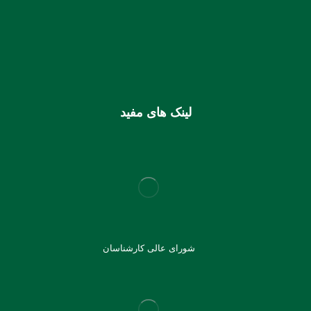
0106355925003
شماره شبا
IR810170000000106355925003
شماره کارت (ملی) کانون
6037997599715118
لینک های مفید
شورای عالی کارشناسان