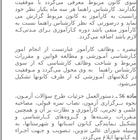
سوی کانون مربوط معرفی می‌گردد با موفقیت
بگذارنند. کارشناس راهنما هر سه ماه یکبار نظر خود
رانسبت به کارآموز به کانون مربوط گزارش می
نماید و درصورتی که نظر کارشناس‌ راهنما نسبت به
کارآموز منفی باشد دوره کـارآموزی بـرای مـدتی‌کـه
لازم باشد اضافه می‌گردد.
تبصره ـ وظائف کارآموز عبارتست از انجام امور
کـارشناسی آمـوزشی و مطالعه قوانین و مقررات
مربوط و شناخت وظائف کارشناسی که از سوی
کارشناس راهنما به وی محول می‌گردد و مـوفقیت
در کـلاسهای آمـوزشی که از طرف کانونها تشکیل
می‌شود.
ماده 56 ـ
دستورالعمل جزئیات طرح سؤالات آزمـون،
نحوه بــرگزاری آزمون، نصاب نمره قبولی، مصاحبه
علمی و تجربی، کارآموزی و نظارت بر آن و همچنین
مـقررات رشــته‌ها و گــروه‌های کــارشناسی و
تشکـیل نـمایندگی كـانون اسـتانها و شهرستانها، به
وسیله شورای عالی تدوین، تـصویب و جـهت اجـراء
به کـانونها ابلاغ می‌گردد.