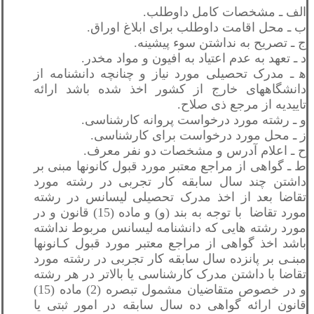
الف ـ مشخصات کامل داوطلب.
ب ـ محل اقامت داوطلب برای ابلاغ اوراق.
ج ـ تصریح به نداشتن سوء پیشینه.
د ـ تعهد به عدم اعتیاد به افیون و مواد مخدر.
ه‍ ـ مدرک تحصیلی مورد نیاز و چنانچه دانشنامه از
دانشگاههای خارج از کشور اخذ شده باشد ارائه
تاییدیه از مرجع ذی صلاح.
و ـ رشته مورد درخواست پروانه کارشناسی.
ز ـ محل مورد درخواست برای کارشناسی.
ح ـ اعلام آدرس و مشخصات دو نفر معرف.
ط ـ گواهی از مراجع معتبر مورد قبول کانونها مبنی بر
داشتن چند سال سابقه کار تجربی در رشته مورد
تقاضا بعد از اخذ مدرک تحصیلی لیسانس در رشته
مورد تقاضا با توجه به بند (و) و ماده (15) قانون و در
مورد رشته هايی که دانشنامه لیسانس مربوط نداشته
باشد اخذ گواهی از مراجع معتبر مورد قبول کـانونها
مبنـی بر پانزده سال سابقه کار تجربی در رشته مورد
تقاضا با داشتن مدرک کارشناسی یا بالاتر در هر رشته
و در خصوص متقاضیان مشمول تبصره (2) ماده (15)
قانون ارائه گواهی ده سال سابقه در امور ثبتی یا