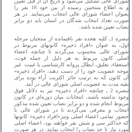
شورای عالی تشکیل می‌شود و تاریخ آن از قبل تعیین
و به اطلاع منتخبین رسیده از بین خود 18 نفر را
بعنوان اعضاء شورای عالی انتخاب می‌نمایند. در هر
صورت تعداد انتخاب شدگان در استان باید دو برابر
نصاب تعیین شده باشد.
تبصره 1ـ کلیه هجده نفر باقیمانده از منتخبان مرحله
اول، به عنوان «افراد ذخیره» کانونهای مربوط در
شورای عالی محسوب می‌گردند تا چنانچه اعضاء
اصلی کانون مربوط به هر دلیل از جمله فوت،
استعفاء، تعلیق، ابطال پروانه کارشناسی یا غیبت غیر
موجه عضویت خود را از دست دهند، «افراد ذخیره»
آن کانون که به ترتیب حائز اکثریت آراء بوده برای
بقیه مدت به عضویت اصلی شورای عالی در آیند.
تبصره 2 ـ چنانچه «افراد ذخیره» نیز به دلائل فوق
وجود نداشته باشند، انتخابات میان دوره‌ای در کانون
مربوط انجام شده و دو برابر نصاب تعیین شده مذکور
انتخاب و معرفی می‌گردند تا در شورای عالی با
حضور تمامی اعضاء اصلی ونیز«افراد ذخیره» کانونها
که حداکثر سی و شش نفر خواهند بود، اعضاء اصلی
مورد نیاز تا حد نصاب را انتخاب نمایند. در هر صورت