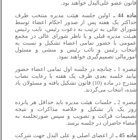
قانون عضو علی‌البدل خواهند بود.
ماده 44 ـ
اولین جلسه هیئت مدیره منتخب ظرف
حداکثر یک هفته پس از صدور احکام اعضاء توسط
شورای عالی به ترتیب به دعوت رئیس، نایب رئـیس
هیـئت مدیره قبلی و یا ناظر شورای عالی در مجمع
عمومی با حضور تمامی اعضاء تشکیل و نسبت به
انتخاب رئیس و نائب رئیس و منشی و مسئول
امورمالی تصمیم‌گیری خواهند نمود.
تبصره 1 ـ چنانچه در جلسه اول تمامی اعضاء حضور
نیابند جلسه بعدی ظرف یک هفته با رعایت نصاب
مندرج در ماده (10) قانون تشکیل یافته و مسئولان یاد
شده، انتخاب می‌گردند.
تبصره 2 ـ جلسات هیئت مدیره باید حداقل هر پانزده
روز یک بار تشکیل و خلاصه مذاکرات و نتیجه
تصمیمات قرائت و تصویب و سپس صورتجلسه به
امضاء حاضران در جلسه برسد.
ماده 45 ـ
از اعضای اصلی و علی البدل جهت شرکت