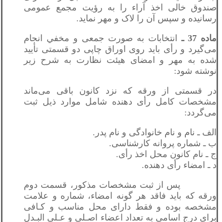
صندوق خالی اخذ آراء را به رؤیت مجمع عمومی
رسانیده و سپس آن را لاک و مهر نماید.
ماده 37 ـ
انتخابات به صورت جمعی و مخفي انجام
می‌گیرد و رأی باید روی اوراق چاپی دو قسمتی تأيید
شده به مهر و امضای هیئت نظارت به شرح زير
نوشته شود:
در قسمتی از ورقه که نزد کانون باقی می‌ماند
مشخصات کامل رأی دهنده شامل موارد ذیل ثبت
می‌گردد:
الف ـ نام و نام خانوادگی و نام پدر.
ب ـ شماره پروانه کارشناسی.
ج ـ نام کانون محل اخذ رأی.
د ـ امضاء رأی دهنده.
پس از ثبت مشخصات مذکور، قسمت دوم
ورقه که باید فاقد هر گونه امضاء، شماره و علامت
مشخصه بوده و فقط دارای محل مناسب و کـافی
برای درج اسامی به تعداد اعضاء اصـلی و عـلی البـدل