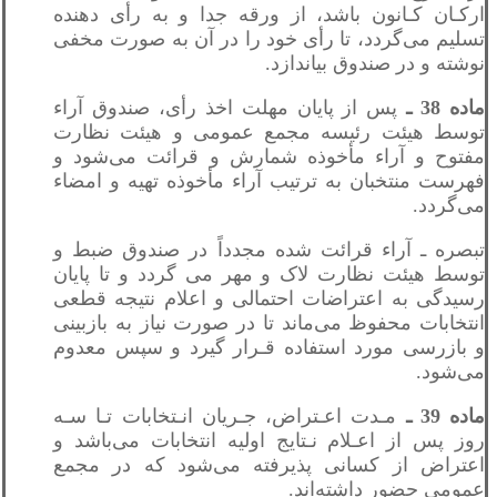
ارکـان کـانون باشد، از ورقه جدا و به رأی دهنده
تسلیم می‌گردد، تا رأی خود را در آن به صورت مخفی
نوشته و در صندوق بیاندازد.
ماده 38 ـ
پس از پایان مهلت اخذ رأی، صندوق آراء
توسط هیئت رئیسه مجمع عمومی و هیئت نظارت
مفتوح و آراء مأخوذه شمارش و قرائت می‌شود و
فهرست منتخبان به ترتیب آراء مأخوذه تهیه و امضاء
می‌گردد.
تبصره ـ آراء قرائت شده مجدداً در صندوق ضبط و
توسط هیئت نظارت لاک و مهر می گردد و تا پایان
رسیدگی به اعتراضات احتمالی و اعلام نتیجه قطعی
انتخابات محفوظ می‌ماند تا در صورت نیاز به بازبینی
و بازرسی مورد استفاده قـرار گیرد و سپس معدوم
می‌شود.
ماده 39 ـ
مـدت اعـتراض، جـریان انـتخابات تـا سـه
روز پس از اعـلام نـتایج اولیه انتخابات می‌باشد و
اعتراض از کسانی پذیرفته می‌شود که در مجمع
عمومی حضور داشته‌اند.