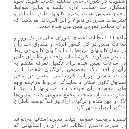
عضویت در شورای عالی نباشند، انتخاب شوند. نحوه
تشکیل، حـد نصاب، اداره جلسه و سایـر ضوابط
مجمع عمومی هیئت مدیره کانونها، طبق نظامات و
تشریفات مقرر در قانون و این آئین‌نامه می‌باشد که
برای مجامع عمومی پیش بینی شده است.
ماده 11ـ
انتخابات اعضای شورای عالی در یک روز و
ساعت معین در کل کشور انجام و صندوق اخذ رأی
در محل کانونهای مربوط یا نمایندگیهای کانون ذی ربط
مستقر می‌گردد. کارشناسان واجد شرایط رأی دادن
در ساعات تعیین شده برای تکمیل تعرفه منضم به
رأی و اخذ برگ مخصوص رأی‌گیری شخصاً با در
دست داشتن پروانه کارشناسی معتبر در محل
صندوق کانون استان یا نمایندگی مربوط مراجعه و به
طور مخفیانه رأی خواهند داد. صندوقها باید قبلاً با
نظارت ناظران منتخب مجمع عمومی هیئت مديره‌ها
لاک و مهر شده و برگهای آراء نیز قبلاً توسط ناظران
مذکور امضاء و مهر گردد.
تبصره ـ مجمع عمومی هیئت مدیره استانها می‌توانند
در صورت داشتن امکانات اخذ رأی در استانهائی که