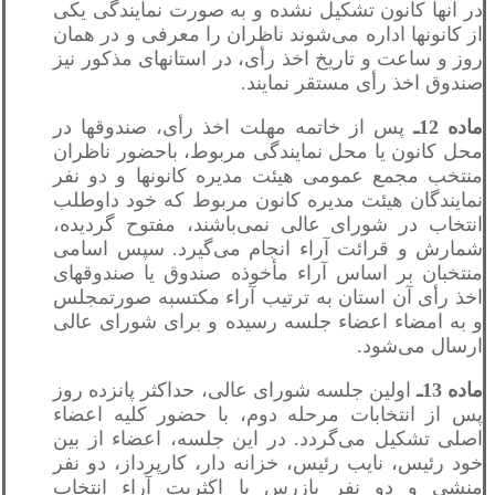
در آنها کانون تشکیل نشده و به صورت نمایندگی یکی
از کانونها اداره می‌شوند ناظران را معرفی و در همان
روز و ساعت و تاریخ اخذ رأی، در استانهای مذکور نیز
صندوق اخذ رأی مستقر نمایند.
ماده 12ـ
پس از خاتمه مهلت اخذ رأی، صندوقها در
محل کانون یا محل نمایندگی مربوط، باحضور ناظران
منتخب مجمع عمومی هیئت مدیره کانونها و دو نفر
نمایندگان هیئت مدیره کانون مربوط که خود داوطلب
انتخاب در شورای عالی نمی‌باشند، مفتوح گردیده،
شمارش و قرائت آراء انجام می‌گیرد. سپس اسامی
منتخبان بر اساس آراء مأخوذه صندوق یا صندوقهای
اخذ رأی آن استان به ترتیب آراء مکتسبه صورتمجلس
و به امضاء اعضاء جلسه رسیده و برای شورای عالی
ارسال می‌شود.
ماده 13ـ
اولین جلسه شورای عالی، حداکثر پانزده روز
پس از انتخابات مرحله دوم، با حضور کلیه اعضاء
اصلی تشکیل می‌گردد. در این جلسه، اعضاء از بین
خود رئیس، نایب رئیس، خزانه دار، کارپرداز، دو نفر
منشی و دو نفر بازرس با اکثریت آراء انتخاب