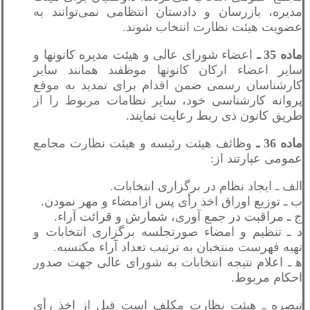
مدیره، بازرسان و دادستان انتظامی نمی‌توانند به
عضویت هیئت نظارت انتخاب شوند.
ماده 35 ـ
اعضاء شورای عالی و هیئت مدیره کانونها و
سایر اعضاء ارکان کانونها موظفند همانند سایر
کارشناسان رسمی ضمن اقدام برای تمدید به موقع
پروانه کارشناسی خود، سایر نظامات مربوط را از
طریق کانون ذی ربط رعایت نمایند.
ماده 36 ـ
وظائف هیئت رئیسه و هیئت نظارت مجامع
عمومی عبارتند از:
الف ـ ایجاد نظام در برگزاری انتخابات.
ب ـ توزیع اوراق اخذ رأی پس ازامضاء و مهر نمودن.
ج ـ مراقبت در جمع آوری، شمارش و قرائت آراء.
د ـ تنظیم و امضاء صورتجلسه برگزاری انتخابات و
تهیه فهرست منتخبان به ترتیب تعداد آراء مکتسبه.
ه‍ ـ اعلام نتيجه انتخابات به شورای عالی جهت صدور
احکام مربوط.
تبصره ـ هیئت نظارت مکلف است قبل از اخذ رأی