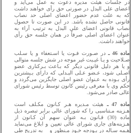
در جلسات هیئت مدیره دعوت به عمل می‌آید و
اعضای علی‌ البدل در صورتی حق رأی خواهند داشت
که به‌ علت عدم حضور اعضای اصلی حد نصاب
قانونی حاصل نشده باشد. در این صورت تا حصول
نصاب قانونی اعضای علی البدل به ترتیب آراء به
عنوان اعضای اصلی صرفاً در همان جلسه حق رأی
خواهند داشت.
ماده 46 ـ
در صـورت فـوت یا اسـتعفاء و یا سـلب
صـلاحیت و یـا غیـبت غیر موجه در شش جلسه متوالی
و یا هر دلیل قانونی دیگر که بـاعث بـرکناری عضو
اصـلی شود، عـضو عـلی ‌البـدلی که دارای بـیشترین
رأی بـوده به عـنوان عضو اصلی جایگزین می‌گردد و
حکم وی با معرفی رئیس کانون توسط رئیس شورای
عالی صادر می‌شود.
ماده 47 ـ
هیئت مـدیره هـر کـانون مکـلف است
هـزینه مـتناسبی را که شورای عالی برابر تبصره ذیل
ماده (30) قـانون بـه عنوان سهم آن کـانون از
هـزینه‌های جاری شورای عالی تعیین و ابلاغ می‌نماید
هـمه سـاله در بـودجه خـود مـنظور و به تدریج طی