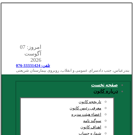
امروز: 07
آگوست
2026
تلفن: 33331424-076
بندرعباس، جنب دادسرای عمومی و انقلاب، روبروی بیمارستان شریعتی
صفحه نخست
درباره کانون
تاریخچه کانون
معرفی رئیس کانون
اعضاء هیئت مدیره
سوگند نامه
اهداف کانون
شماره حساب