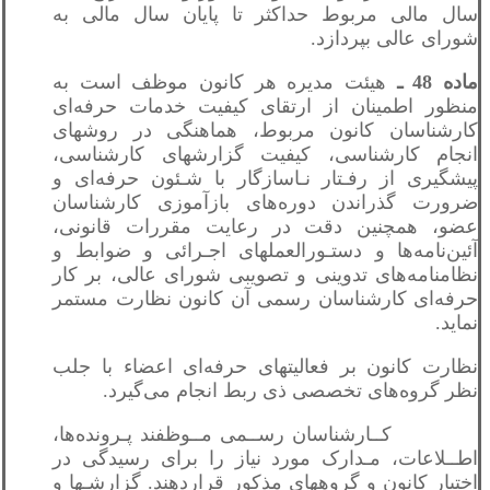
سال مالی مربوط حداکثر تا پایان سال مالی به
شورای عالی بپردازد.
ماده 48 ـ
هیئت مدیره هر کانون موظف است به
منظور اطمینان از ارتقای کیفیت خدمات حرفه‌ای
کارشناسان کانون مربوط، هماهنگی در روشهای
انجام کارشناسی، کیفیت گزارشهای کارشناسی،
پیشگیری از رفـتار نـاسازگار با شـئون حرفه‌ای و
ضرورت گذراندن دوره‌های بازآموزی کارشناسان
عضو، همچنین دقت در رعایت مقررات قانونی،
آئین‌نامه‌ها و دستـورالعملهای اجـرائی و ضوابط و
نظامنامه‌های تدوینی و تصویبی شورای عالی، بر کار
حرفه‌ای کارشناسان رسمی آن کانون نظارت مستمر
نماید.
نظارت کانون بر فعالیتهای حرفه‌ای اعضاء با جلب
نظر گروه‌های تخصصی ذی‌ ربط انجام می‌گيرد.
کــارشناسان رســمی مــوظفند پـرونده‌ها،
اطــلاعات، مـدارک مورد نیاز را برای رسیدگی در
اختیار کانون و گروههای مذکور قراردهند. گزارشـها و