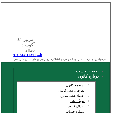
امروز: 07
آگوست
2026
تلفن: 33331424-076
بندرعباس، جنب دادسرای عمومی و انقلاب، روبروی بیمارستان شریعتی
صفحه نخست
درباره کانون
تاریخچه کانون
معرفی رئیس کانون
اعضاء هیئت مدیره
سوگند نامه
اهداف کانون
شماره حساب