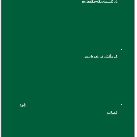
درگاه ملی قوه قضاییه
فرمانداری بندرعباس
قوه
قضائیه