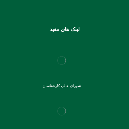
شماره کارت (ملی) کانون
6037997599715118
لینک های مفید
شورای عالی کارشناسان