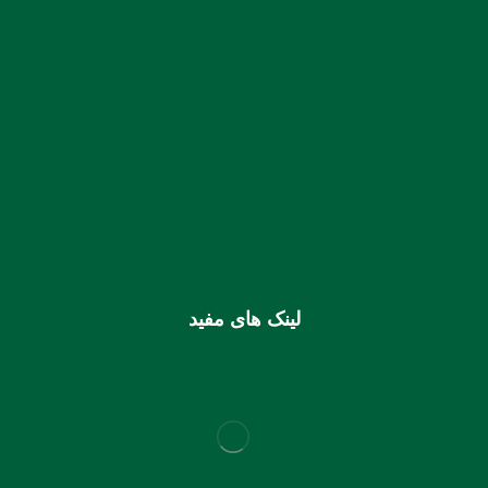
شماره حساب بانک ملی بنام کانون کارشناسان رسمی دادگستری
استان هرمزگان
0106355925003
شماره شبا
IR810170000000106355925003
شماره کارت (ملی) کانون
6037997599715118
لینک های مفید