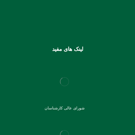
0106355925003
شماره شبا
IR810170000000106355925003
شماره کارت (ملی) کانون
6037997599715118
لینک های مفید
شورای عالی کارشناسان