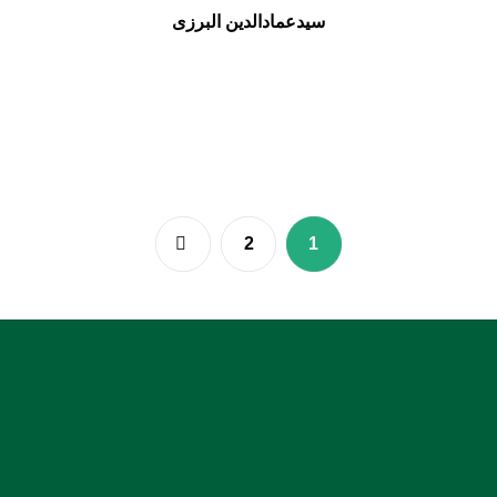
سیدعمادالدین البرزی
2
1
:: نشانی: بندرعباس، جنب دادسرای عمومی و انقلاب، روبروی
بیمارستان شریعتی
:: کدپستی: 7914936899