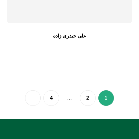
علی حیدری زاده
4
…
2
1